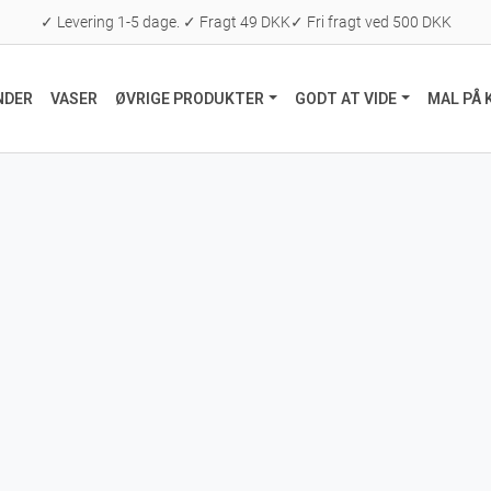
✓ Levering 1-5 dage. ✓ Fragt 49 DKK✓ Fri fragt ved 500 DKK
NDER
VASER
ØVRIGE PRODUKTER
GODT AT VIDE
MAL PÅ 