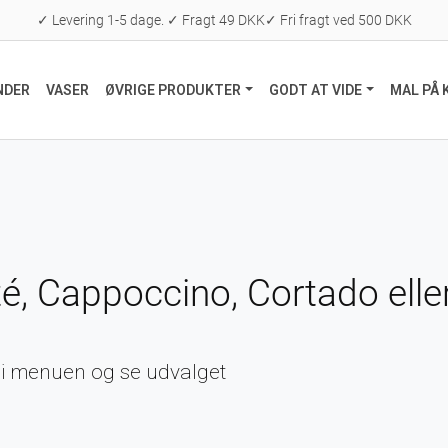
✓ Levering 1-5 dage. ✓ Fragt 49 DKK✓ Fri fragt ved 500 DKK
NDER
VASER
ØVRIGE PRODUKTER
GODT AT VIDE
MAL PÅ 
tté, Cappoccino, Cortado ell
e i menuen og se udvalget