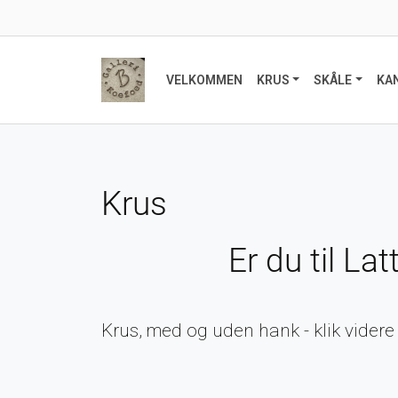
VELKOMMEN
KRUS
SKÅLE
KA
Krus
Er du til La
Krus, med og uden hank - klik vider